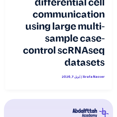
differential cell
communication
using large multi-
sample case-
control scRNAseq
datasets
Arafa Nasser
/
أبريل 7, 2026