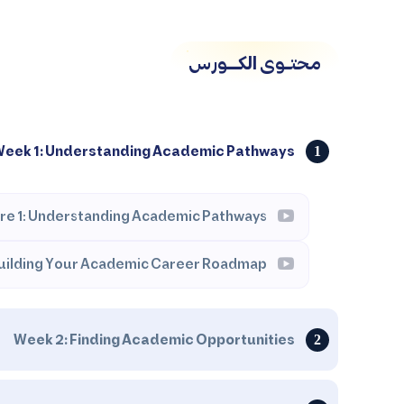
محتــوى الكــــورس
eek 1: Understanding Academic Pathways
re 1: Understanding Academic Pathways
Building Your Academic Career Roadmap
Week 2: Finding Academic Opportunities