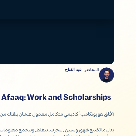
المحاضر:
عبد الفتاح
Afaaq: Work and Scholarships
آفاق
هو بوتكامب أكاديمي متكامل معمول علشان ينقلك من
بدل ما تضيع شهور وسنين , بتجرّب, بتغلط, وبتجمع معلومات 