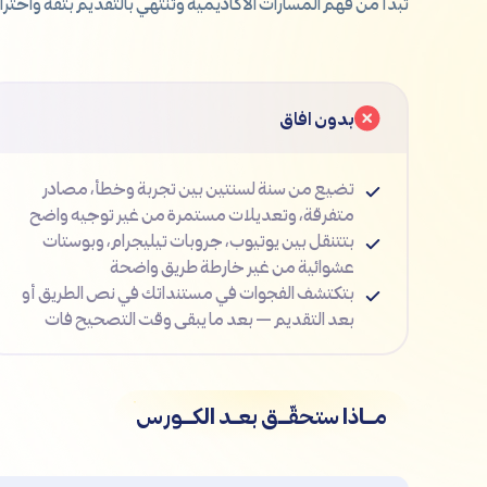
تبدأ من فهم المسارات الأكاديمية وتنتهي بالتقديم بثقة واحت
بدون افاق
تضيع من سنة لسنتين بين تجربة وخطأ، مصادر
متفرقة، وتعديلات مستمرة من غير توجيه واضح
بتتنقل بين يوتيوب، جروبات تيليجرام، وبوستات
عشوائية من غير خارطة طريق واضحة
بتكتشف الفجوات في مستنداتك في نص الطريق أو
بعد التقديم — بعد ما يبقى وقت التصحيح فات
مـــاذا ستحقّـــق بعــد الكـــورس