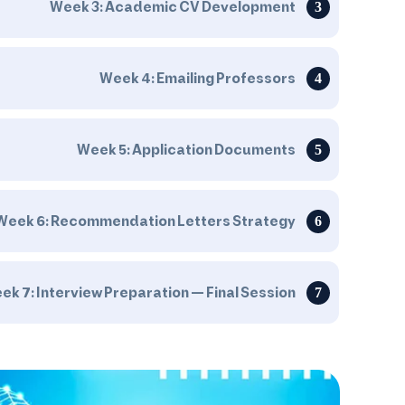
Week 3: Academic CV Development
Week 4: Emailing Professors
Week 5: Application Documents
Week 6: Recommendation Letters Strategy
ek 7: Interview Preparation — Final Session