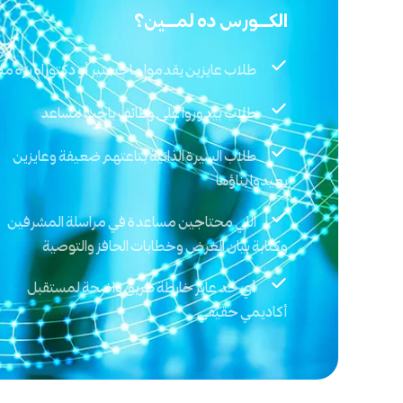
الكــــورس ده لمــــين؟
طلاب عايزين يقدموا ماجستير أو دكتوراه برّه م
طلاب بيدوروا على وظائف باحث مساعد
طلاب السيرة الذاتية بتاعتهم ضعيفة وعايزين
يعيدوا بناؤها
اللي محتاجين مساعدة في مراسلة المشرفين
وكتابة بيان الغرض وخطابات الحافز والتوصية
أي حد عايز خارطة طريق واضحة لمستقبل
أكاديمي حقيقي