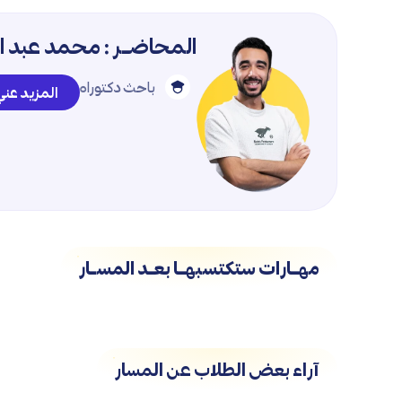
المحاضــر : محمد عبد ا
باحث دكتوراه
المزيد عن
مهــارات ستكتسبهــا بعــد المســار
آراء بعض الطلاب عن المسار