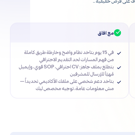
راف على فرص حقيقية ..
مع افاق
في 15 يوم بتاخد نظام واضح وخارطة طريق كاملة
من فهم المسارات لحد التقديم الاحترافي
بتطلع بملف جاهز: CV احترافي، SOP قوي، وإيميل
مُهيّأ للإرسال للمشرفين
بتاخد دعم شخصي على ملفك الأكاديمي تحديداً —
مش معلومات عامة، توجيه مخصص ليك