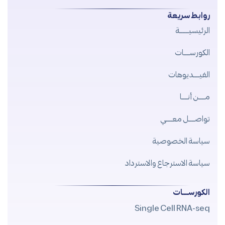
f
روابط سريعة
الرئيسيــــــة
الكورســــات
الفيــــديوهات
مــــن أنــــا
تواصــــل معــــي
سياسة الخصوصية
سياسة الاسترجاع والاسترداد
الكورســــات
Single Cell RNA-seq