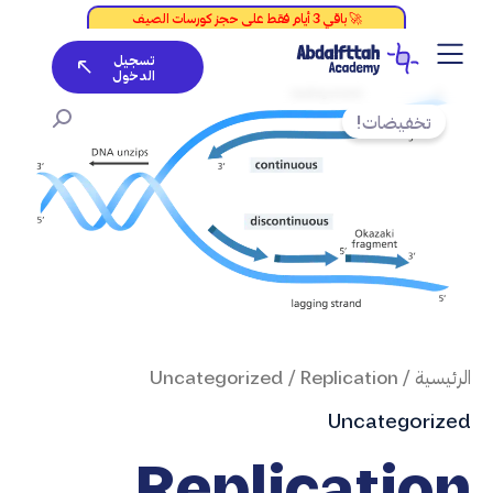
خطي
لى
تسجيل
لمحتوى
الدخول
كمية
السعر
السعر
Replication
الأصلي
الحالي
تخفيضات!
هو:
هو:
EGP100.
EGP200.
الرئيسية
/
/ Replication
Uncategorized
Uncategorized
Replication