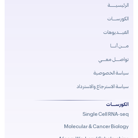
الرئيسيــــــة
الكورســــات
الفيــــديوهات
مــــن أنــــا
تواصــــل معــــي
سياسة الخصوصية
سياسة الاسترجاع والاسترداد
الكورســــات
Single Cell RNA-seq
Molecular & Cancer Biology