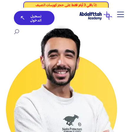
خطي
لى
تسجيل
لمحتوى
الدخول
كمية
الاستشــــارة
الأكاديميــــة