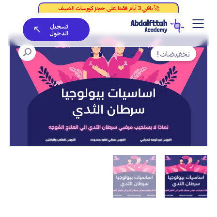
خطي
لى
تسجيل
لمحتوى
الدخول
كمية
السعر
السعر
Basics
الأصلي
الحالي
تخفيضات!
of
هو:
هو:
Breast
Cancer
EGP999.
EGP2,000.