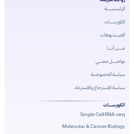
الرئيسيــــــة
الكورســــات
الفيــــديوهات
مــــن أنــــا
تواصــــل معــــي
سياسة الخصوصية
سياسة الاسترجاع والاسترداد
الكورســــات
Single Cell RNA-seq
Molecular & Cancer Biology