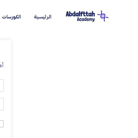
خطي
لى
الرئيسية
الكورسات
لمحتوى
أه