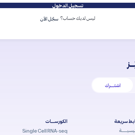
تسجيل الدخول
ليس لديك حساب؟
سجّل الآن
ـز
اشتــــرك
بط سريعة
الكورســــات
يسيــــــة
Single Cell RNA-seq