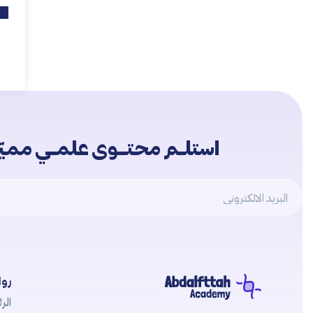
استلــم محتـــوى علمــي مميّــ
Email
روا
الرئ