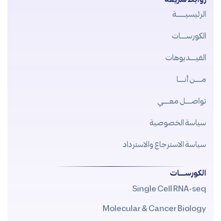
الرئيسيــــــة
الكورســــات
الفيــــديوهات
مــــن أنــــا
تواصــــل معــــي
سياسة الخصوصية
سياسة الاسترجاع والاسترداد
الكورســــات
Single Cell RNA-seq
Molecular & Cancer Biology