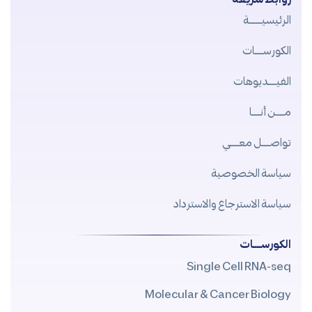
الرئيسيــــــة
الكورســــات
الفيــــديوهات
مــــن أنــــا
تواصــــل معــــي
سياسة الخصوصية
سياسة الاسترجاع والاسترداد
الكورســــات
Single Cell RNA-seq
Molecular & Cancer Biology