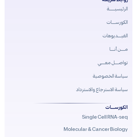
الرئيسيــــــة
الكورســــات
الفيــــديوهات
مــــن أنــــا
تواصــــل معــــي
سياسة الخصوصية
سياسة الاسترجاع والاسترداد
الكورســــات
Single Cell RNA-seq
Molecular & Cancer Biology