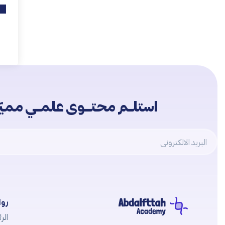
استلــم محتـــوى علمــي مميّــ
Email
روا
الرئ