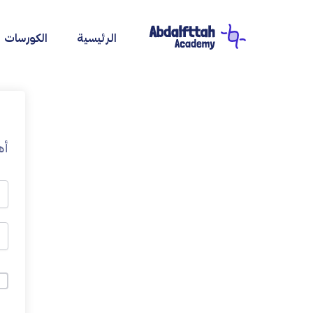
خطي
لى
الرئيسية
الكورسات
لمحتوى
أه