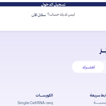
تسجيل الدخول
ليس لديك حساب؟
سجّل الآن
ـز
اشتــــرك
بط سريعة
الكورســــات
يسيــــــة
Single Cell RNA-seq