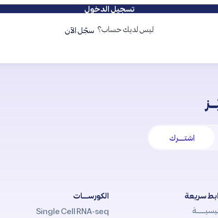
تسجيل الدخول
ليس لديك حساب؟
سجّل الآن
ـز
اشتــــرك
بط سريعة
الكورســــات
يسيــــــة
Single Cell RNA-seq