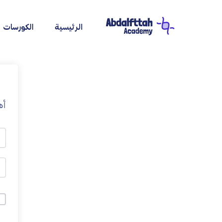
خطي
لى
الرئيسية
الكورسات
لمحتوى
أه