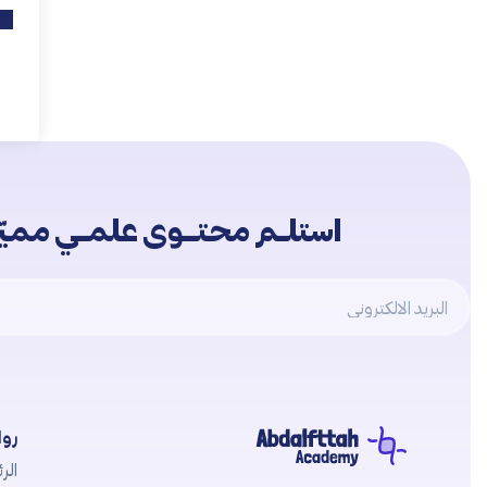
استلــم محتـــوى علمــي مميّــ
Email
روا
الرئ