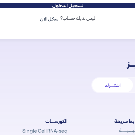
تسجيل الدخول
ليس لديك حساب؟
سجّل الآن
ـز
اشتــــرك
بط سريعة
الكورســــات
يسيــــــة
Single Cell RNA-seq