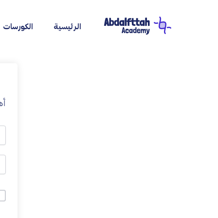
خطي
لى
الرئيسية
الكورسات
لمحتوى
أه