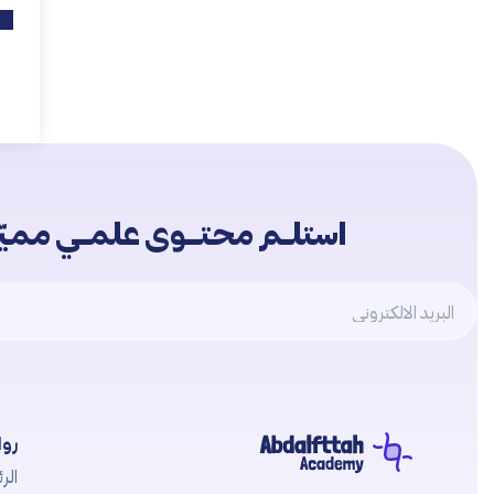
استلــم محتـــوى علمــي مميّــ
Email
روا
الرئ