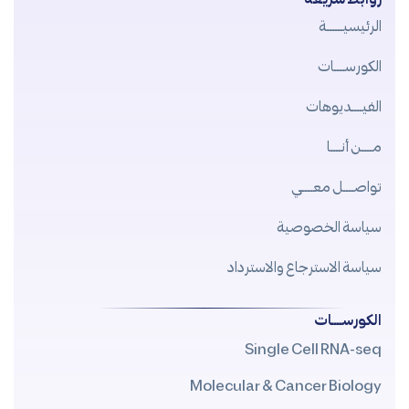
الرئيسيــــــة
الكورســــات
الفيــــديوهات
مــــن أنــــا
تواصــــل معــــي
سياسة الخصوصية
سياسة الاسترجاع والاسترداد
الكورســــات
Single Cell RNA-seq
Molecular & Cancer Biology