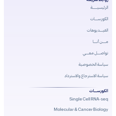
الرئيسيــــــة
الكورســــات
الفيــــديوهات
مــــن أنــــا
تواصــــل معــــي
سياسة الخصوصية
سياسة الاسترجاع والاسترداد
الكورســــات
Single Cell RNA-seq
Molecular & Cancer Biology