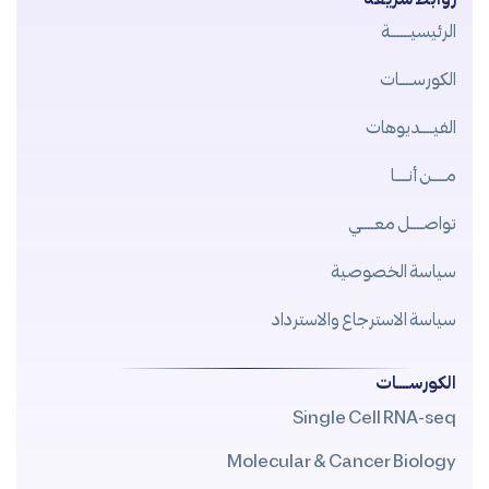
الرئيسيــــــة
الكورســــات
الفيــــديوهات
مــــن أنــــا
تواصــــل معــــي
سياسة الخصوصية
سياسة الاسترجاع والاسترداد
الكورســــات
Single Cell RNA-seq
Molecular & Cancer Biology