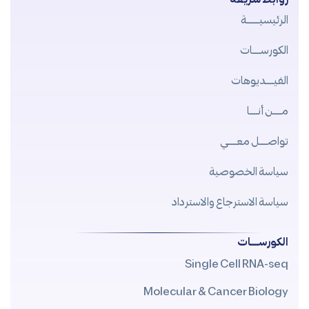
الرئيسيــــــة
الكورســــات
الفيــــديوهات
مــــن أنــــا
تواصــــل معــــي
سياسة الخصوصية
سياسة الاسترجاع والاسترداد
الكورســــات
Single Cell RNA-seq
Molecular & Cancer Biology