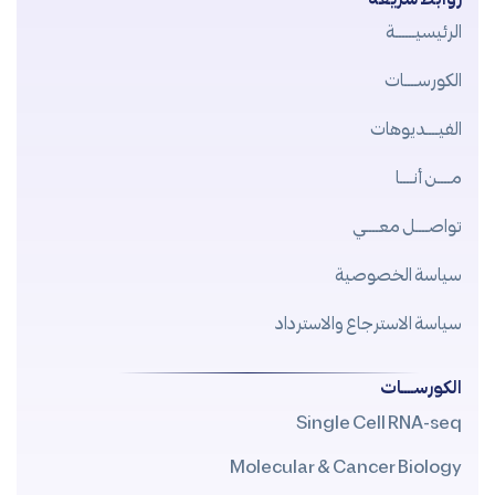
الرئيسيــــــة
الكورســــات
الفيــــديوهات
مــــن أنــــا
تواصــــل معــــي
سياسة الخصوصية
سياسة الاسترجاع والاسترداد
الكورســــات
Single Cell RNA-seq
Molecular & Cancer Biology