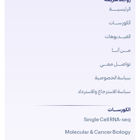
الرئيسيــــــة
الكورســــات
الفيــــديوهات
مــــن أنــــا
تواصــــل معــــي
سياسة الخصوصية
سياسة الاسترجاع والاسترداد
الكورســــات
Single Cell RNA-seq
Molecular & Cancer Biology