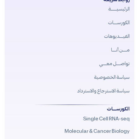
الرئيسيــــــة
الكورســــات
الفيــــديوهات
مــــن أنــــا
تواصــــل معــــي
سياسة الخصوصية
سياسة الاسترجاع والاسترداد
الكورســــات
Single Cell RNA-seq
Molecular & Cancer Biology