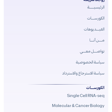
الرئيسيــــــة
الكورســــات
الفيــــديوهات
مــــن أنــــا
تواصــــل معــــي
سياسة الخصوصية
سياسة الاسترجاع والاسترداد
الكورســــات
Single Cell RNA-seq
Molecular & Cancer Biology