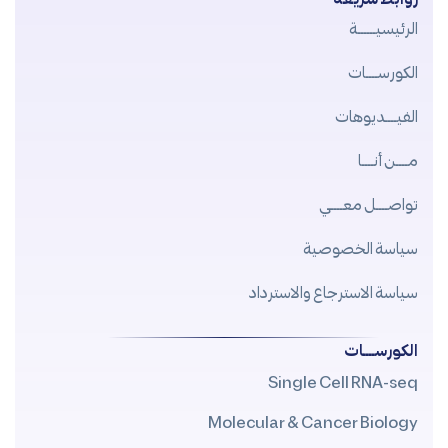
الرئيسيــــــة
الكورســــات
الفيــــديوهات
مــــن أنــــا
تواصــــل معــــي
سياسة الخصوصية
سياسة الاسترجاع والاسترداد
الكورســــات
Single Cell RNA-seq
Molecular & Cancer Biology