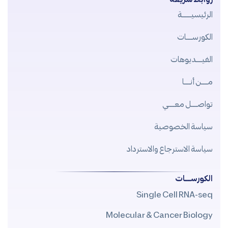
الرئيسيــــــة
الكورســــات
الفيــــديوهات
مــــن أنــــا
تواصــــل معــــي
سياسة الخصوصية
سياسة الاسترجاع والاسترداد
الكورســــات
Single Cell RNA-seq
Molecular & Cancer Biology