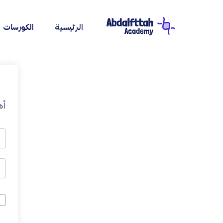
خطي
لى
الرئيسية
الكورسات
لمحتوى
أه