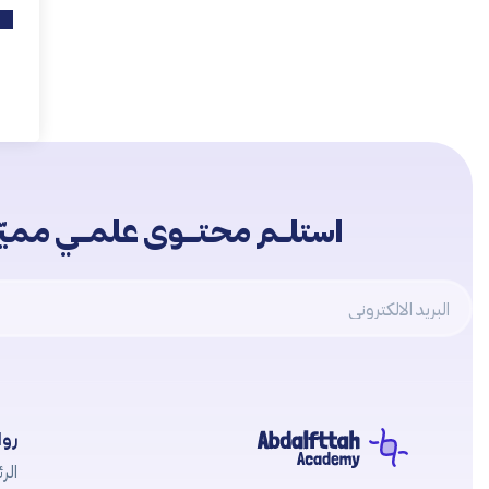
استلــم محتـــوى علمــي مميّــ
Email
روا
الرئ