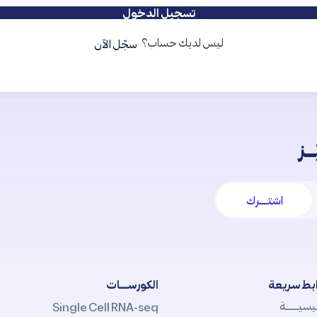
تسجيل الدخول
ليس لديك حساب؟
سجّل الآن
ـز
اشتــــرك
بط سريعة
الكورســــات
يسيــــــة
Single Cell RNA-seq