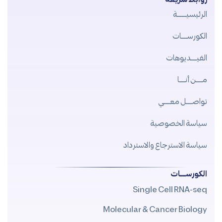
الرئيسيــــــة
الكورســــات
الفيــــديوهات
مــــن أنــــا
تواصــــل معــــي
سياسة الخصوصية
سياسة الاسترجاع والاسترداد
الكورســــات
Single Cell RNA-seq
Molecular & Cancer Biology