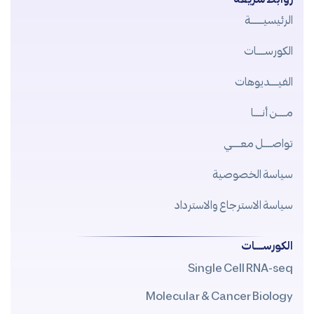
الرئيسيــــــة
الكورســــات
الفيــــديوهات
مــــن أنــــا
تواصــــل معــــي
سياسة الخصوصية
سياسة الاسترجاع والاسترداد
الكورســــات
Single Cell RNA-seq
Molecular & Cancer Biology