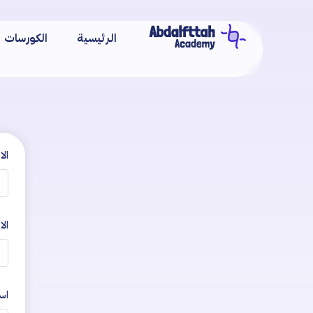
خطي
لى
الرئيسية
الكورسات
لمحتوى
الا
الا
اس