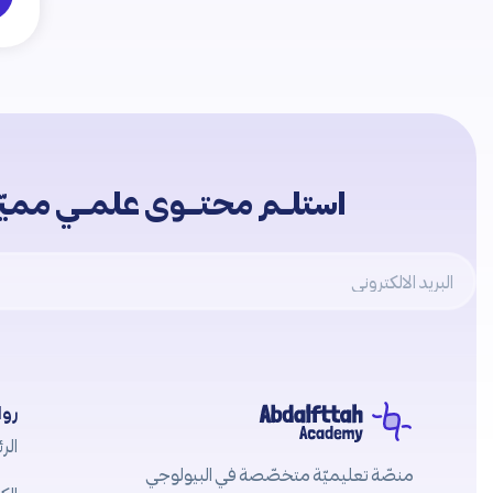
استلــم محتـــوى علمــي مميّــ
Email
روا
الرئ
منصّة تعليميّة متخصّصة في البيولوجي