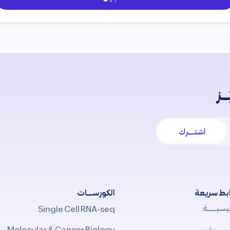
ـز
اشتــــرك
بط سريعة
الكورســــات
يسيــــــة
Single Cell RNA-seq
Molecular & Cancer Biology